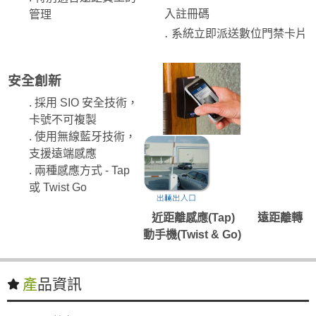
入註冊碼
管理
.
系統立即派送數位門禁卡片
安全創新
. 採用 SIO 安全技術，
卡號不可複製
. 使用無線藍牙技術，
支援遠端感應
. 兩種感應方式 - Tap
或 Twist G
o
近距離
感應(Tap)
遠距離轉
動手機
(Twist & Go)
產品資訊