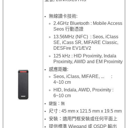
無線讀卡技術:
2.4GHz Bluetooth : Mobile Access
Seos 行動憑證
13.56MHz (NFC) : Seos, iClass
SE, iCass SR, MIFARE Classic,
DESFire EV1/EV2
125 kHz : HID Proximity, Indala
Proximity, AWID and EM Proximity
感應距離:
Seos, iClass, MIFARE, ... :
4~10 cm
HID, Indala, AWID, Proximity :
6~10 cm
鍵盤：無
尺寸 : 45 mm x 121.5 mm x 19.5 mm
安裝：適用門框安裝或任何平面上
提供標準 Wiegand 或 OSDP 輸出