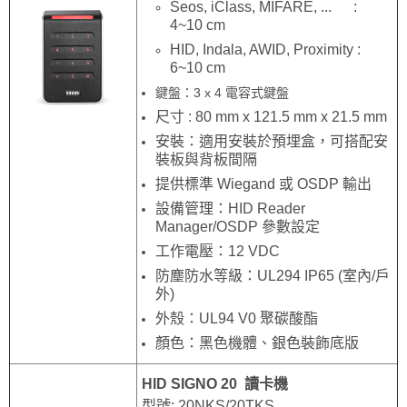
Seos, iClass, MIFARE, ... :
4~10 cm
HID, Indala, AWID, Proximity :
6~10 cm
鍵盤：3 x 4 電容式鍵盤
尺寸 : 80 mm x 121.5 mm x 21.5 mm
安裝：適用
安裝
於預埋盒，可搭配安
裝板與背板間隔
提供標準 Wiegand 或 OSDP 輸出
設備管理：HID Reader
Manager/OSDP 參數設定
工作電壓：12 VDC
防塵防水等級：UL294 IP65 (室內/戶
外)
外殼：UL94 V0 聚碳酸酯
顏色：黑色機體、銀色裝飾底版
HID SIGNO 20 讀卡機
型號: 20NKS/20TKS