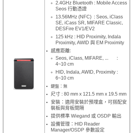
2.4GHz Bluetooth : Mobile Access
Seos 行動憑證
13.56MHz (NFC) : Seos, iClass
SE, iCass SR, MIFARE Classic,
DESFire EV1/EV2
125 kHz : HID Proximity, Indala
Proximity, AWID 與 EM Proximity
感應距離:
Seos, iClass, MIFARE, ... :
4~10 cm
HID, Indala, AWID, Proximity :
6~10 cm
鍵盤：無
尺寸 : 80 mm x 121.5 mm x 19.5 mm
安裝：適用
安裝
於預埋盒，可搭配安
裝板與背板間隔
提供標準 Wiegand 或 OSDP 輸出
設備管理：HID Reader
Manager/OSDP 參數設定